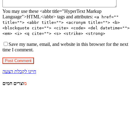
You may use these <abbr title="HyperText Markup
Language">HTML</abbr> tags and attributes:
<a href=""
title=""> <abbr title=""> <acronym title=""> <b>
<blockquote cite=""> <cite> <code> <del datetime="">
<em> <i> <q cite=""> <s> <strike> <strong>
Save my name, email, and website in this browser for the next
time I comment.
Post Comment
חייגו לקבלת הצעה
מוצרים חמים