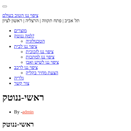
Skip
to
content
ציפוי ננו הטוב בעולם
תל אביב | פתח תקווה | הרצליה | ראשון לציון
מוצרים
למה ננוטק?
הטכנולוגיה
ציפוי ננו לבית
ציפוי ננו לזכוכית
ציפוי ננו למתכות
ציפוי ננו לשיש ואבן
ציפוי ננו לרכב
הצעת מחיר בקליק
גלריה
צור קשר
ראשי-ננוטק
By -
admin
ראשי-ננוטק