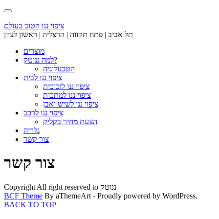
Skip
to
content
ציפוי ננו הטוב בעולם
תל אביב | פתח תקווה | הרצליה | ראשון לציון
מוצרים
למה ננוטק?
הטכנולוגיה
ציפוי ננו לבית
ציפוי ננו לזכוכית
ציפוי ננו למתכות
ציפוי ננו לשיש ואבן
ציפוי ננו לרכב
הצעת מחיר בקליק
גלריה
צור קשר
צור קשר
Copyright All right reserved to ננוטק
BCF Theme
By aThemeArt - Proudly powered by WordPress.
BACK TO TOP