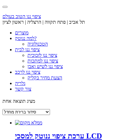
Skip
to
content
ציפוי ננו הטוב בעולם
תל אביב | פתח תקווה | הרצליה | ראשון לציון
מוצרים
למה ננוטק?
הטכנולוגיה
ציפוי ננו לבית
ציפוי ננו לזכוכית
ציפוי ננו למתכות
ציפוי ננו לשיש ואבן
ציפוי ננו לרכב
הצעת מחיר בקליק
גלריה
צור קשר
מציג תוצאה אחת
ערכת ציפוי ננוטק למסכי LCD